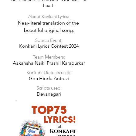
heart.
About Konkani Lyrics:
Near-literal translation of the 
beautiful original song.
Source Event:
Konkani Lyrics Contest 2024
Team Members:
Aakansha Naik, Prashil Karapurkar
Konkani Dialects used:
Goa Hindu Antruzi
Scripts used:
Devanagari
Top75
LyricS!
at
Konkani