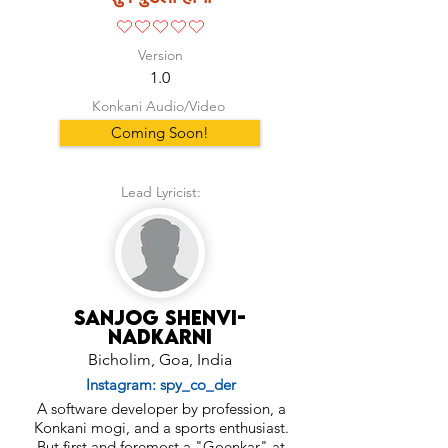
No ratings yet
Version
1.0
Konkani Audio/Video
Coming Soon!
Lead Lyricist:
Sanjog Shenvi-
Nadkarni
Bicholim, Goa, India
Instagram: spy_co_der
A software developer by profession, a
Konkani mogi, and a sports enthusiast.
But first and foremost a "Goenkar" at