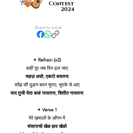
Contest
2024
Share to social
✦
Refrain (x2)
कहीं दूर जब दिन ढल जाए
सहज़ असो, एकटो बसतना
साँझ की दुल्हन बदन चुराए, चुपके से आए
याद तुजी येता कळं नासतना, शितीत नासतना
✦
Verse 1
मेरे ख़यालों के आँगन में
संसाराचो खेळ हाव खेळो