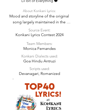
Lil bit of Everything ❤️
About Konkani Lyrics:
Mood and storyline of the original 
song largely maintained in the 
Konkani Lyrics.
Source Event:
Konkani Lyrics Contest 2024
Team Members:
Monica Fernandes
Konkani Dialects used:
Goa Hindu Antruzi
Scripts used:
Devanagari, Romanized
Top40
LyricS!
at
Konkani
Lyrics