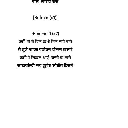
पीस, मोगाचे पीस
[Refrain (x1)]
✦
Verse 4 (x2)
कही तो ये दिल कभी मिल नही पाते
ते तुजे म्हाका पळोवन चोरून हासणे
कही पे निकल आएं, जन्मो के नाते
सगळ्यांमदी रूप तुझेच सोबीत दिसणे
✦
Verse 5
है मीठी उलझन, बैरी अपना मन
आशील्लो गर्व म्हाका, म्हजेच तू म्हूण
अपना ही हो के सहे दर्द पराए, दर्द पराए
केन्ना आनि कशे गो हातातल्यान सुटले, हातातल्यान
सुटले......