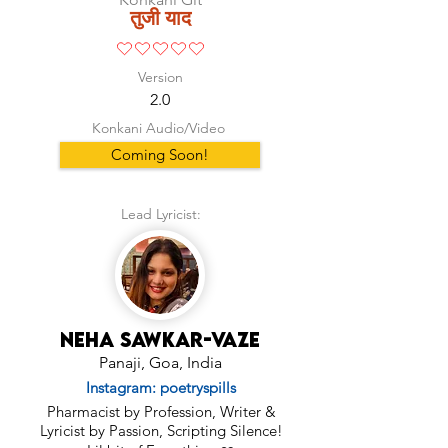
तुजी याद
No ratings yet
Version
2.0
Konkani Audio/Video
Coming Soon!
Lead Lyricist:
Neha Sawkar-Vaze
Panaji, Goa, India
Instagram: poetryspills
Pharmacist by Profession, Writer &
Lyricist by Passion, Scripting Silence!