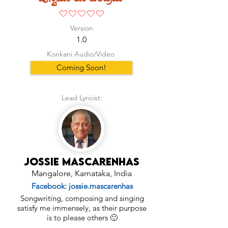
No ratings yet
Version
1.0
Konkani Audio/Video
Coming Soon!
Lead Lyricist:
Jossie Mascarenhas
Mangalore, Karnataka, India
Facebook: jossie.mascarenhas
Songwriting, composing and singing
satisfy me immensely, as their purpose
is to please others 🙂