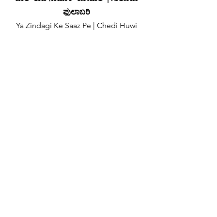
ಫುಲಾಬರಿ
Ya Zindagi Ke Saaz Pe | Chedi Huwi
Gazal
ಮಧುರತಾ ತುಜಾ ತಾಳ್ಯಾಂತ್ | ವಾಳೊನ್ ಆಸ್ಚ್ಯಾ
ವಾಳ್ಯಾಬರಿ
Jaane Bahar Tum Kisi Sha-
ಫ್ಯಾಂತ್ಯಾರ್ ಯೆಂವ್ಚೆಂ ರವಿ ಥಾವುನ್
yaar Ka Kwaab Ho
ಪಯಿಲ್ಲೆಂ ತುಂಚ್ಚ್ ಕಿರಣ್ ಹಾ ಹಾ ಹಾ ಹಾ
Chaudavin Ka Chaand Ho
ಪುನ್ವೆಚೊ ತೊ ಚಂದ್ರೆಮ್
✦
Verse 3
Honton Pe Khelti Hain | Tabassum Ki
Bijliyaan
ವದನ್ ಜಶೆಂ ತ್ಯಾ ಸಾಕಾಳಿಂಕ್ | ಫುಲ್-ಲ್ಲೆಂ ಏಕ್