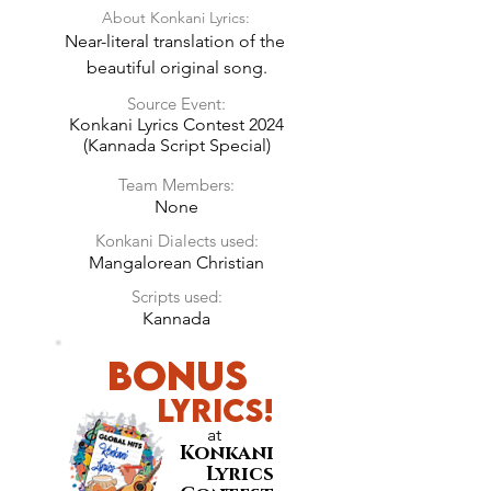
About Konkani Lyrics:
Near-literal translation of the 
beautiful original song.
Source Event:
Konkani Lyrics Contest 2024
(Kannada Script Special)
Team Members:
None
Konkani Dialects used:
Mangalorean Christian
Scripts used:
Kannada
BONUS
LyricS!
at
Konkani
Lyrics