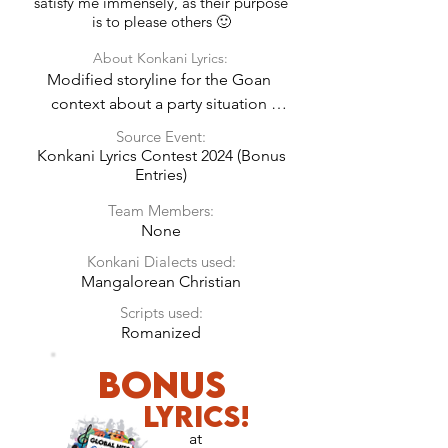
satisfy me immensely, as their purpose
is to please others 🙂
About Konkani Lyrics:
Modified storyline for the Goan 
context about a party situation 
where girls outnumber boys and so 
Source Event:
boys don’t get to dance. Those few 
Konkani Lyrics Contest 2024 (Bonus
Entries)
men who are there also got their 
own issues. Just a fun song!
Team Members:
None
Konkani Dialects used:
Mangalorean Christian
Scripts used:
Romanized
Bonus
LyricS!
at