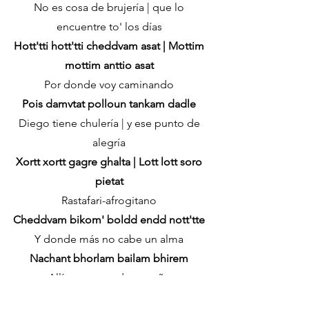
No es cosa de brujería | que lo
encuentre to' los días
Hott'tti hott'tti cheddvam asat | Mottim
mottim anttio asat
Por donde voy caminando
Pois damvtat polloun tankam dadle
Diego tiene chulería | y ese punto de
alegría
Xortt xortt gagre ghalta | Lott lott soro
pietat
Rastafari-afrogitano
Cheddvam bikom' boldd endd nott'tte
Y donde más no cabe un alma
Nachant bhorlam bailam bhirem
Allí se mete a darse caña
Dadleank dina tantum iddem