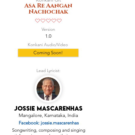
Asa Re Aangan
Nachochak
No ratings yet
Version
1.0
Konkani Audio/Video
Coming Soon!
Lead Lyricist:
Jossie Mascarenhas
Mangalore, Karnataka, India
Facebook: jossie.mascarenhas
Songwriting, composing and singing