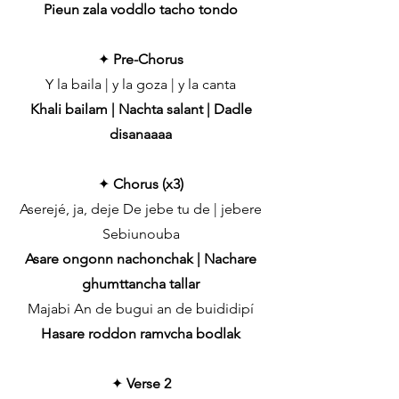
Pieun zala voddlo tacho tondo
✦
Pre-Chorus
Y la baila | y la goza | y la canta
Khali bailam | Nachta salant | Dadle
disanaaaa
✦
Chorus (x3)
Aserejé, ja, deje De jebe tu de | jebere
Sebiunouba
Asare ongonn nachonchak | Nachare
ghumttancha tallar
Majabi An de bugui an de buididipí
Hasare roddon ramvcha bodlak
✦
Verse 2